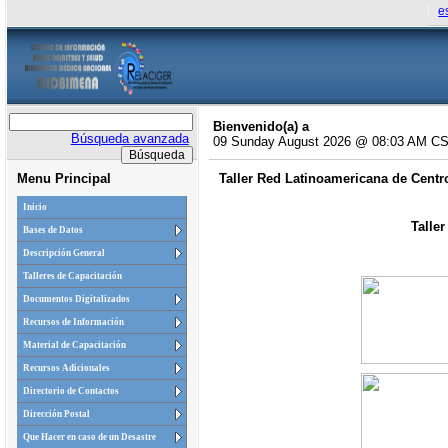
e
Bienvenido(a) a
Búsqueda avanzada
09 Sunday August 2026 @ 08:03 AM C
Menu Principal
Taller Red Latinoamericana de Centr
Inicio
Talle
Bases de Datos
Descripción General
Talleres de Capacitación
Documentos Digitalizados
Recursos de Información
Material de Capacitación
Recursos Adicionales
Directorio de Contactos
Dirección Postal
Que Hacer en caso de un Desastre