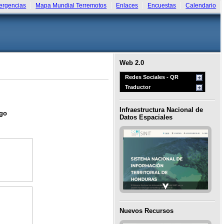
rgencias
Mapa Mundial Terremotos
Enlaces
Encuestas
Calendario
Web 2.0
Redes Sociales - QR
Traductor
Infraestructura Nacional de
sgo
Datos Espaciales
Nuevos Recursos