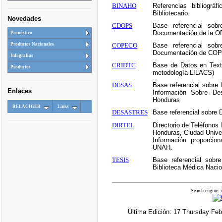
BINAHO
Referencias bibliográ
Bibliotecario.
Novedades
CDOPS
Base referencial sob
Documentación de la O
Pronóstico
COPECO
Base referencial sob
Productos Nacionales
Documentación de CO
Infografias
CRIDTC
Base de Datos en Text
Productos
metodología LILACS)
DESAS
Base referencial sobre 
Enlaces
Información Sobre De
Honduras
RELACIGER
Links
DESASTRES
Base referencial sobre
DIRTEL
Directorio de Teléfonos
Honduras, Ciudad Univer
Información proporcio
UNAH.
TESIS
Base referencial sobr
Biblioteca Médica Naci
Search engine:
Última Edición: 17 Thursday F