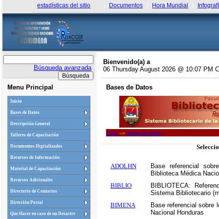
estadísticas del sitio
Documentos
Hora Mundial
Infograf
Bienvenido(a) a
Búsqueda avanzada
06 Thursday August 2026 @ 10:07 PM 
Menu Principal
Bases de Datos
Inicio
Bases de Datos
Descripción General
Inicio
-->
Bases de datos
Talleres de Capacitación
Seleccio
Documentos Digitalizados
Recursos de Información
ADOLHN
Base referencial sobr
Material de Capacitación
Biblioteca Médica Naci
Recursos Adicionales
BIBLIO
BIBLIOTECA: Referenci
Directorio de Contactos
Sistema Bibliotecario (m
Dirección Postal
BIMENA
Base referencial sobre l
Nacional Honduras
Que Hacer en caso de un Desastre