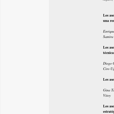
Los ase
una red
Enrique
Samira
Los ase
técnica
Diego G
Ciro Ug
Los ase
Gina Ta
Vitoy
Los as
estraté