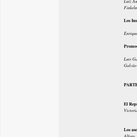
Luiz Au
Finkel
Los Ins
Enrique
Promoc
Luis G
Galvão
PARTE 
El Rep
Victori
Los ase
Alfaro,