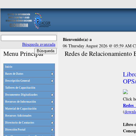
Bienvenido(a) a
Búsqueda avanzada
06 Thursday August 2026 @ 05:59 AM 
Menu Principal
Redes de Relacionamiento E
Inicio
Libr
Bases de Datos
OPS
Descripción General
Talleres de Capacitación
Documentos Digitalizados
Click h
Recursos de Información
Redes
Material de Capacitación
(
downl
Recursos Adicionales
Directorio de Contactos
Libro 
Concep
Dirección Postal