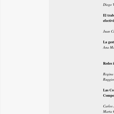
Diego V
El trab
efectiv
Juan C
La gest
Ana Ma
Redes 
Regina 
Ruggie
Las Co
Compet
Carlos 
Marta C