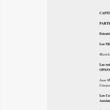
CAPITU
PARTE 
Estraté
Los Mi
Mariela
Las red
OPS/
Juan Ma
Cánepa
Los Ce
Asocia