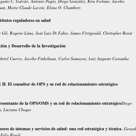
gusto C. Galvão, Antonio Pagés, Diego González, Kira Fortune, Jacobo
man, Marie-Claude Lavoie, Elena O. Chambers
titutos reguladores en salud
 Gil, Rogerio Lima, José Luis Di Fabio, James Fitztgerald, Chritopher Rerat
ión y Desarrollo de la Investigación
abriel Cuervo, Jacobo Finkelman, Carlos Samayoa, Luiz Augusto Cassanha
II: El consultor de OPS y su red de relacionamiento estratégico
resentante de la OPS/OMS y su red de relacionamiento estratégico
Diego
a, Luciana Chagas
sores de sistemas y servicios de salud: una red estratégica y técnica
..
Gerar
 Felix Rigoli