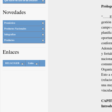
Que Hacer en caso de un Desastre
Prólo
Novedades
“……Este
gestión
Pronóstico
campo d
Productos Nacionales
planifi
Infografias
oportun
Productos
confor
Además 
Enlaces
y forta
naciona
comunic
RELACIGER
Links
Organi
Esto a 
(relaci
una may
vincula
CAPITU
Introd