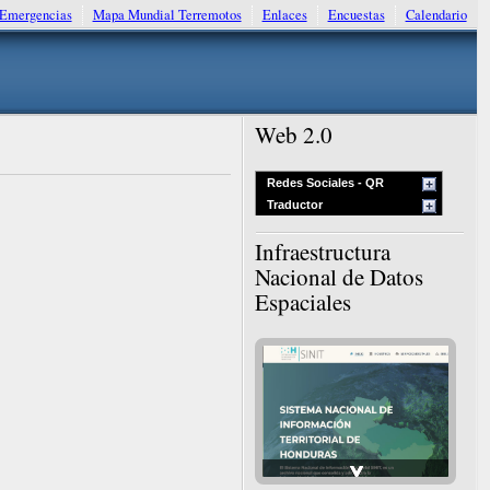
Emergencias
Mapa Mundial Terremotos
Enlaces
Encuestas
Calendario
Web 2.0
Redes Sociales - QR
Traductor
Infraestructura
Nacional de Datos
Espaciales