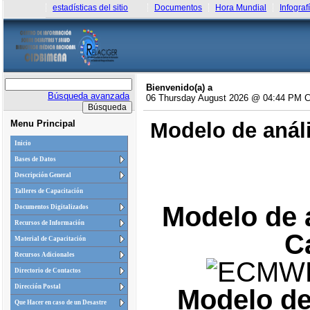
estadísticas del sitio
Documentos
Hora Mundial
Infograf
Bienvenido(a) a
Búsqueda avanzada
06 Thursday August 2026 @ 04:44 PM 
Menu Principal
Modelo de análi
Inicio
Bases de Datos
Descripción General
Talleres de Capacitación
Modelo de a
Documentos Digitalizados
Recursos de Información
C
Material de Capacitación
Recursos Adicionales
Directorio de Contactos
Dirección Postal
Modelo de
Que Hacer en caso de un Desastre