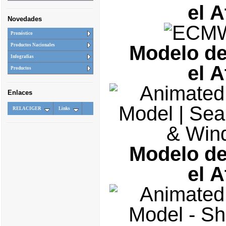
el A
Novedades
Pronóstico
Modelo de
Productos Nacionales
Infografias
el A
Productos
Enlaces
RELACIGER
Links
Modelo de
el A