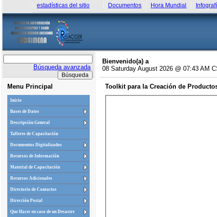
estadísticas del sitio
Documentos
Hora Mundial
Infograf
Bienvenido(a) a
Búsqueda avanzada
08 Saturday August 2026 @ 07:43 AM 
Menu Principal
Toolkit para la Creación de Producto
Inicio
Bases de Datos
Descripción General
Talleres de Capacitación
Documentos Digitalizados
Recursos de Información
Material de Capacitación
Recursos Adicionales
Directorio de Contactos
Dirección Postal
Que Hacer en caso de un Desastre