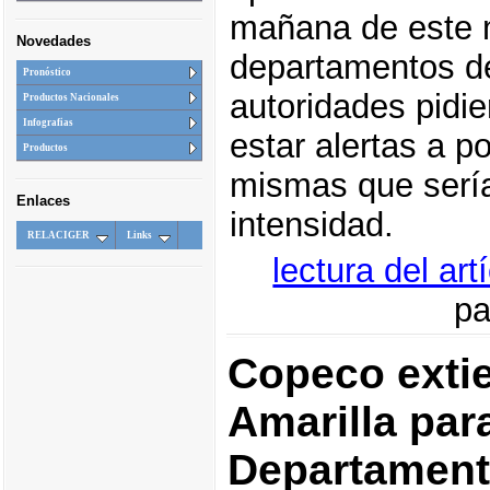
mañana de este m
Novedades
departamentos d
Pronóstico
autoridades pidie
Productos Nacionales
Infografias
estar alertas a po
Productos
mismas que serí
Enlaces
intensidad.
RELACIGER
Links
lectura del ar
pa
Copeco extie
Amarilla par
Departamento