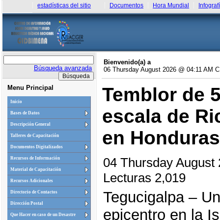
estadísticas del sitio
Documentos
Hora Mundial
Infograf
Bienvenido(a) a
Búsqueda avanzada
06 Thursday August 2026 @ 04:11 AM 
Menu Principal
Temblor de 5
Inicio
escala de Ric
Bases de Datos
Descripción General
en Honduras
Talleres de Capacitación
Documentos Digitalizados
04 Thursday August
Recursos de Información
Material de Capacitación
Lecturas 2,019
Recursos Adicionales
Tegucigalpa – Un
Directorio de Contactos
Dirección Postal
epicentro en la Is
Que Hacer en caso de un Desastre