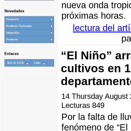
nueva onda tropic
Novedades
próximas horas.
Pronóstico
lectura del ar
Productos Nacionales
Infografias
pa
Productos
“El Niño” ar
Enlaces
RELACIGER
Links
cultivos en 
departament
14 Thursday August
Lecturas 849
Por la falta de ll
fenómeno de “El 