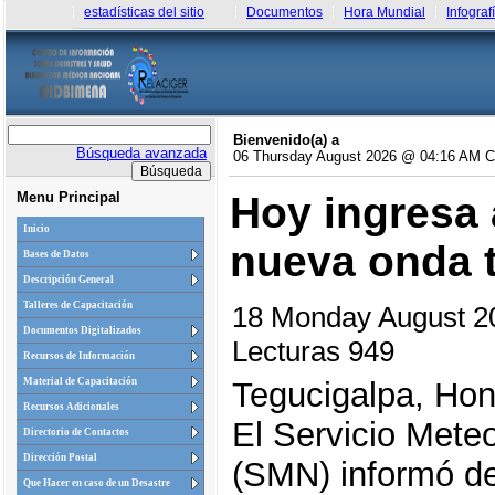
estadísticas del sitio
Documentos
Hora Mundial
Infograf
Bienvenido(a) a
Búsqueda avanzada
06 Thursday August 2026 @ 04:16 AM 
Menu Principal
Hoy ingresa
Inicio
nueva onda t
Bases de Datos
Descripción General
Talleres de Capacitación
18 Monday August 
Documentos Digitalizados
Lecturas 949
Recursos de Información
Material de Capacitación
Tegucigalpa, Hon
Recursos Adicionales
El Servicio Mete
Directorio de Contactos
Dirección Postal
(SMN) informó de
Que Hacer en caso de un Desastre