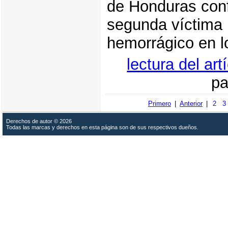
de Honduras conf
segunda víctima 
hemorrágico en l
lectura del ar
pa
Primero
|
Anterior
|
2
3
Derechos de autor © 2026
Todas las marcas y derechos en esta página son de sus respectivos dueños.