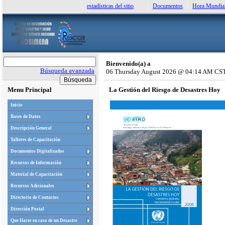
estadísticas del sitio
Documentos
Hora Mundia
Bienvenido(a) a
Búsqueda avanzada
06 Thursday August 2026 @ 04:14 AM CS
Menu Principal
La Gestión del Riesgo de Desastres Hoy
Inicio
Bases de Datos
Descripción General
Talleres de Capacitación
Documentos Digitalizados
Recursos de Información
Material de Capacitación
Recursos Adicionales
Directorio de Contactos
Dirección Postal
Que Hacer en caso de un Desastre