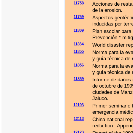
11758
Acciones de restau
de la erosión.
11759
Aspectos geotécni
inducidas por ter
11809
Plan escolar para 
Prevención * mitig
11834
World disaster rep
11855
Norma para la eva
y guía técnica de 
11856
Norma para la eva
y guía técnica de 
11859
Informe de daños 
de octubre de 1995
ciudades de Manza
Jaluco.
12103
Primer seminario t
emergencia médic
12113
China national rep
reduction : Append
12123