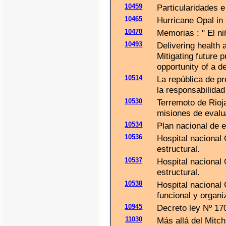
10459
Particularidades e
10465
Hurricane Opal in
10470
Memorias : " El ni
10493
Delivering health 
Mitigating future 
opportunity of a d
10514
La república de p
la responsabilida
10530
Terremoto de Rioj
misiones de evalu
10534
Plan nacional de 
10536
Hospital nacional
estructural.
10537
Hospital nacional
estructural.
10538
Hospital nacional
funcional y organi
10945
Decreto ley Nº 17
11030
Más allá del Mitch