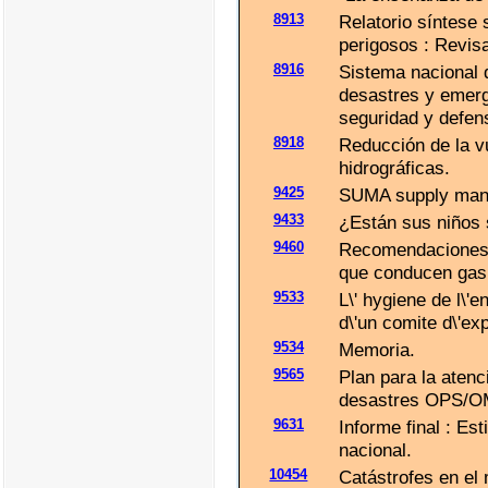
8913
Relatorio síntese
perigosos : Revis
8916
Sistema nacional d
desastres y emerg
seguridad y defen
8918
Reducción de la v
hidrográficas.
9425
SUMA supply mana
9433
¿Están sus niños 
9460
Recomendaciones p
que conducen gas 
9533
L\' hygiene de l\
d\'un comite d\'ex
9534
Memoria.
9565
Plan para la aten
desastres OPS/OM
9631
Informe final : Est
nacional.
10454
Catástrofes en el 