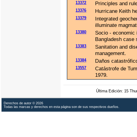
13372
Principles and rul
13376
Hurricane Keith h
13379
Integrated geochem
illuminate magmat
13380
Socio - economic i
Bangladesh case 
13383
Sanitation and di
management.
13384
Daños catastrófico
13557
Catástrofe de Tum
1979.
Última Edición: 15 Th
Derechos de autor © 2026
Todas las marcas y derechos en esta página son de sus respectivos dueños.