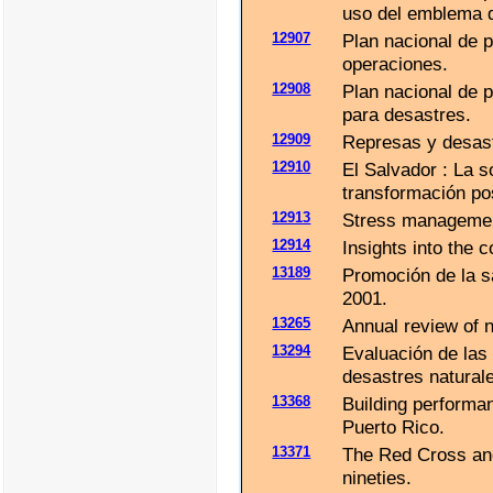
uso del emblema d
12907
Plan nacional de 
operaciones.
12908
Plan nacional de 
para desastres.
12909
Represas y desast
12910
El Salvador : La s
transformación pos
12913
Stress management
12914
Insights into the c
13189
Promoción de la sa
2001.
13265
Annual review of 
13294
Evaluación de las
desastres natural
13368
Building performa
Puerto Rico.
13371
The Red Cross and
nineties.