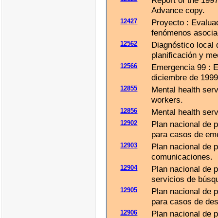
Report of the 199
Advance copy.
12427
Proyecto : Evaluac
fenómenos asociad
12562
Diagnóstico local
planificación y me
12566
Emergencia 99 : E
diciembre de 1999
12855
Mental health serv
workers.
12856
Mental health servi
12902
Plan nacional de 
para casos de em
12903
Plan nacional de p
comunicaciones.
12904
Plan nacional de p
servicios de búsq
12905
Plan nacional de 
para casos de des
12906
Plan nacional de 