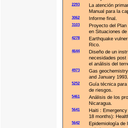
2293
La atención primar
Manual para la cap
3062
Informe final.
3103
Proyecto del Plan
en Situaciones de
4278
Earthquake vulner
Rico.
4644
Diseño de un inst
necesidades post 
el análisis del te
4973
Gas geochemistry 
and January 1993
5252
Guía técnica para
de riesgos.
5461
Análisis de los p
Nicaragua.
5641
Haiti : Emergency r
18 months): Health
5642
Epidemiología de 