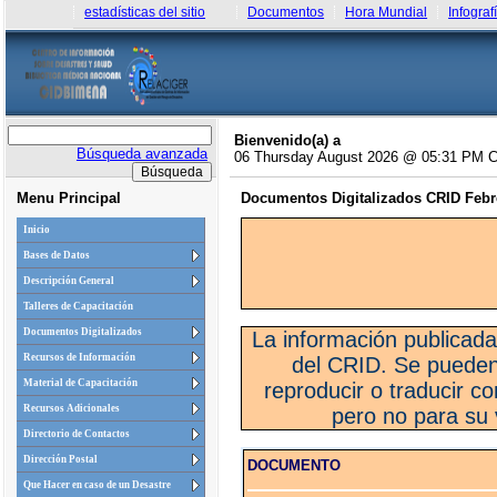
estadísticas del sitio
Documentos
Hora Mundial
Infograf
Bienvenido(a) a
Búsqueda avanzada
06 Thursday August 2026 @ 05:31 PM 
Menu Principal
Documentos Digitalizados CRID Febr
Inicio
Bases de Datos
Descripción General
Talleres de Capacitación
Documentos Digitalizados
La información publicada
Recursos de Información
del CRID. Se pueden u
Material de Capacitación
reproducir o traducir co
Recursos Adicionales
pero no para su 
Directorio de Contactos
Dirección Postal
DOCUMENTO
Que Hacer en caso de un Desastre