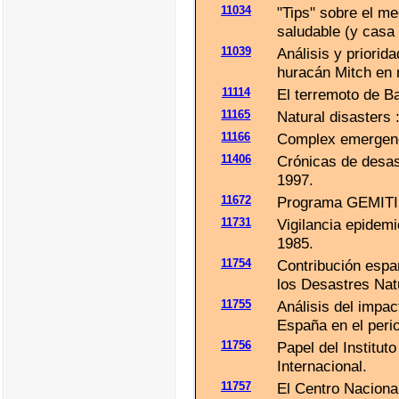
11034
"Tips" sobre el me
saludable (y casa
11039
Análisis y priorid
huracán Mitch en m
11114
El terremoto de B
11165
Natural disasters :
11166
Complex emergenci
11406
Crónicas de desast
1997.
11672
Programa GEMITIS
11731
Vigilancia epidemi
1985.
11754
Contribución espa
los Desastres Nat
11755
Análisis del impa
España en el peri
11756
Papel del Institut
Internacional.
11757
El Centro Naciona