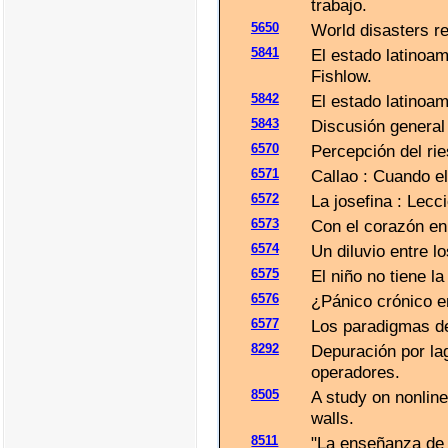
trabajo.
5650
World disasters re
5841
El estado latinoam
Fishlow.
5842
El estado latinoam
5843
Discusión general
6570
Percepción del rie
6571
Callao : Cuando e
6572
La josefina : Lec
6573
Con el corazón en
6574
Un diluvio entre l
6575
El niño no tiene la
6576
¿Pánico crónico en
6577
Los paradigmas de 
8292
Depuración por la
operadores.
8505
A study on nonline
walls.
8511
"La enseñanza de 