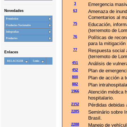
3
Emergencia masiva
Novedades
63
Amenaza de inunda
Comentarios al m
Pronóstico
75
Educación, inform
Productos Nacionales
(terremoto de Lom
Infografias
76
Políticas de recon
Productos
para la mitigación
77
Respuesta social 
Enlaces
(terremoto de Lom
RELACIGER
Links
451
Análisis de vulner
452
Plan de emergenci
800
Plan de acción a 
882
Plan intrahospital
1966
Atención médica h
hospitalario.
2152
Pérdidas debidas 
2285
Seminário sobre I
Brasil.
2288
Manejo de vehícul