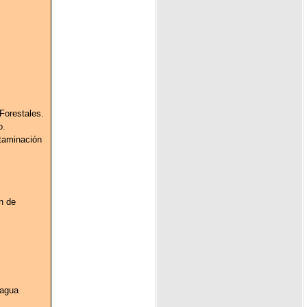
Forestales.
o.
taminación
n de
 agua