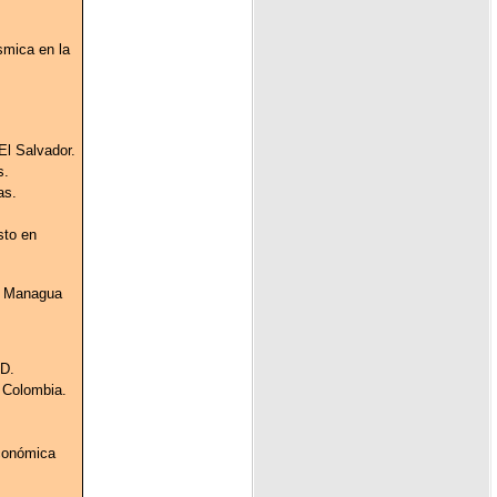
smica en la
El Salvador.
s.
as.
sto en
de Managua
ID.
n Colombia.
económica