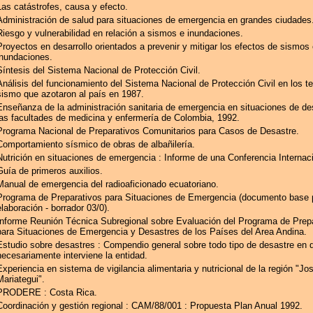
Las catástrofes, causa y efecto.
Administración de salud para situaciones de emergencia en grandes ciudades
Riesgo y vulnerabilidad en relación a sismos e inundaciones.
Proyectos en desarrollo orientados a prevenir y mitigar los efectos de sismos 
inundaciones.
Síntesis del Sistema Nacional de Protección Civil.
Análisis del funcionamiento del Sistema Nacional de Protección Civil en los t
sismo que azotaron al país en 1987.
Enseñanza de la administración sanitaria de emergencia en situaciones de de
las facultades de medicina y enfermería de Colombia, 1992.
Programa Nacional de Preparativos Comunitarios para Casos de Desastre.
Comportamiento sísmico de obras de albañilería.
Nutrición en situaciones de emergencia : Informe de una Conferencia Internaci
Guía de primeros auxilios.
Manual de emergencia del radioaficionado ecuatoriano.
Programa de Preparativos para Situaciones de Emergencia (documento base 
elaboración - borrador 03/0).
Informe Reunión Técnica Subregional sobre Evaluación del Programa de Prep
para Situaciones de Emergencia y Desastres de los Países del Area Andina.
Estudio sobre desastres : Compendio general sobre todo tipo de desastre en 
necesariamente interviene la entidad.
Experiencia en sistema de vigilancia alimentaria y nutricional de la región "Jo
Mariategui".
PRODERE : Costa Rica.
Coordinación y gestión regional : CAM/88/001 : Propuesta Plan Anual 1992.