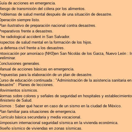
Guía de acciones en emergencia.
Riesgo de transmisión del cólera por los alimentos.
Problemas de salud mental después de una situación de desastre.
Operación siempre listo.
Plan ilustrativo de preparación nacional contra desastres.
Preparativos frente a desastres.
The radiological accident in San Salvador.
Aspectos de salud mental en la formación de los hijos.
La defensa civil frente a los desastres.
Intoxicación por amoníaco (NH3)en San Nicolás de los Garza, Nuevo León : I
preliminar.
Conclusiones generales.
Manual de acciones básicas en emergencia.
Propuestas para la elaboración de un plan de desastre.
Curso de educación continuada : "Administración de la asistencia sanitaria e
desastre" : Planes de lecciones.
Movimientos sísmicos.
Normas sobre colores y señales de seguridad en hospitales y establecimiento
Ministerio de Salud.
Sismos : Saber qué hacer en caso de un sismo en la ciudad de México.
Plan familiar para situaciones de emergencia.
Currículo básica secundaria y media vocacional.
Simposium internacional seguridad sísmica en la vivienda económica.
Diseño sísmico de viviendas en zonas sísmicas.