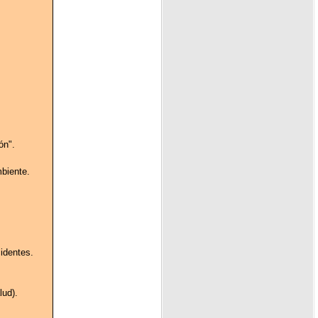
ón".
biente.
identes.
lud).