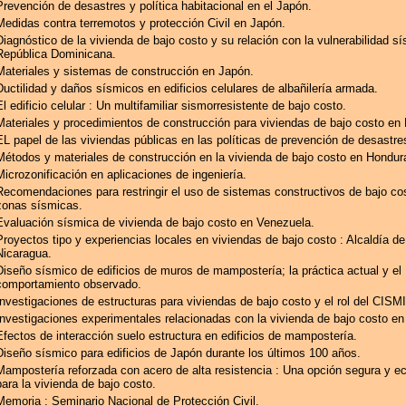
Prevención de desastres y política habitacional en el Japón.
Medidas contra terremotos y protección Civil en Japón.
Diagnóstico de la vivienda de bajo costo y su relación con la vulnerabilidad sí
República Dominicana.
Materiales y sistemas de construcción en Japón.
Ductilidad y daños sísmicos en edificios celulares de albañilería armada.
El edificio celular : Un multifamiliar sismorresistente de bajo costo.
Materiales y procedimientos de construcción para viviendas de bajo costo en 
EL papel de las viviendas públicas en las políticas de prevención de desastre
Métodos y materiales de construcción en la vivienda de bajo costo en Hondur
Microzonificación en aplicaciones de ingeniería.
Recomendaciones para restringir el uso de sistemas constructivos de bajo co
zonas sísmicas.
Evaluación sísmica de vivienda de bajo costo en Venezuela.
Proyectos tipo y experiencias locales en viviendas de bajo costo : Alcaldía 
Nicaragua.
Diseño sísmico de edificios de muros de mampostería; la práctica actual y el
comportamiento observado.
Investigaciones de estructuras para viviendas de bajo costo y el rol del CISM
Investigaciones experimentales relacionadas con la vivienda de bajo costo e
Efectos de interacción suelo estructura en edificios de mampostería.
Diseño sísmico para edificios de Japón durante los últimos 100 años.
Mampostería reforzada con acero de alta resistencia : Una opción segura y 
para la vivienda de bajo costo.
Memoria : Seminario Nacional de Protección Civil.