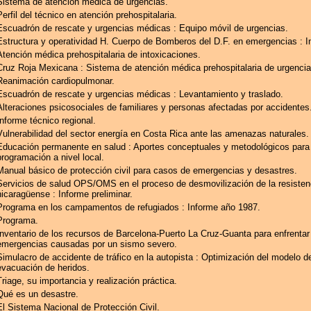
Sistema de atención médica de urgencias.
Perfil del técnico en atención prehospitalaria.
Escuadrón de rescate y urgencias médicas : Equipo móvil de urgencias.
Estructura y operatividad H. Cuerpo de Bomberos del D.F. en emergencias : I
Atención médica prehospitalaria de intoxicaciones.
Cruz Roja Mexicana : Sistema de atención médica prehospitalaria de urgenc
Reanimación cardiopulmonar.
Escuadrón de rescate y urgencias médicas : Levantamiento y traslado.
Alteraciones psicosociales de familiares y personas afectadas por accidentes
Informe técnico regional.
Vulnerabilidad del sector energía en Costa Rica ante las amenazas naturales.
Educación permanente en salud : Aportes conceptuales y metodológicos para
programación a nivel local.
Manual básico de protección civil para casos de emergencias y desastres.
Servicios de salud OPS/OMS en el proceso de desmovilización de la resisten
nicaragüense : Informe preliminar.
Programa en los campamentos de refugiados : Informe año 1987.
Programa.
Inventario de los recursos de Barcelona-Puerto La Cruz-Guanta para enfrentar
emergencias causadas por un sismo severo.
Simulacro de accidente de tráfico en la autopista : Optimización del modelo d
evacuación de heridos.
Triage, su importancia y realización práctica.
Qué es un desastre.
El Sistema Nacional de Protección Civil.