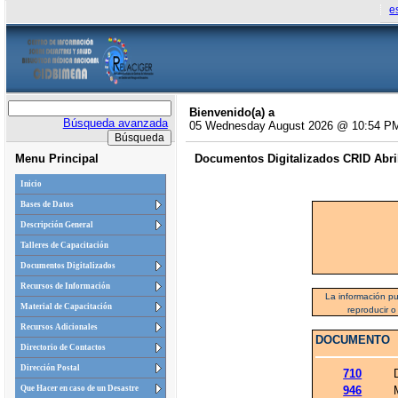
e
Bienvenido(a) a
Búsqueda avanzada
05 Wednesday August 2026 @ 10:54 P
Menu Principal
Documentos Digitalizados CRID Abril
Inicio
Bases de Datos
Descripción General
Talleres de Capacitación
Documentos Digitalizados
Recursos de Información
La información pu
Material de Capacitación
reproducir o
Recursos Adicionales
DOCUMENTO
Directorio de Contactos
Dirección Postal
710
Que Hacer en caso de un Desastre
946