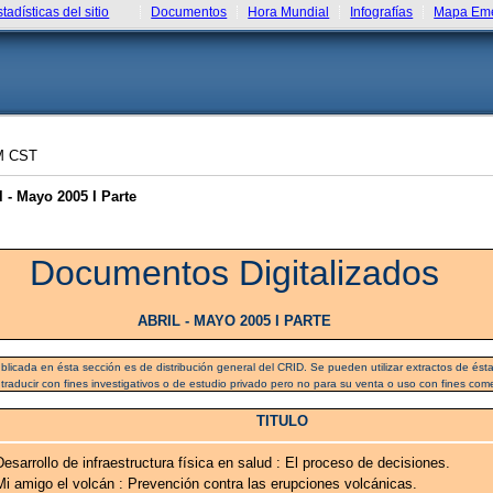
stadísticas del sitio
Documentos
Hora Mundial
Infografías
Mapa Eme
M CST
 - Mayo 2005 I Parte
Documentos Digitalizados
ABRIL - MAYO 2005 I PARTE
blicada en ésta sección es de distribución general del CRID. Se pueden utilizar extractos de ésta 
 traducir con fines investigativos o de estudio privado pero no para su venta o uso con fines come
TITULO
Desarrollo de infraestructura física en salud : El proceso de decisiones.
Mi amigo el volcán : Prevención contra las erupciones volcánicas.