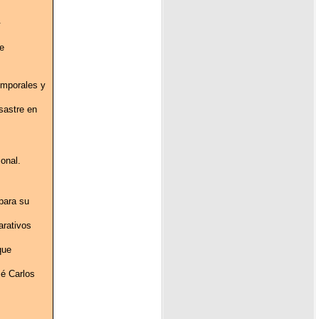
.
e
emporales y
sastre en
onal.
para su
arativos
que
sé Carlos