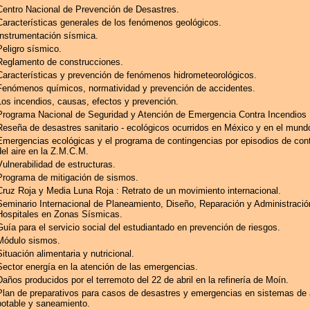
Centro Nacional de Prevención de Desastres.
Características generales de los fenómenos geológicos.
Instrumentación sísmica.
Peligro sísmico.
Reglamento de construcciones.
Características y prevención de fenómenos hidrometeorológicos.
Fenómenos químicos, normatividad y prevención de accidentes.
Los incendios, causas, efectos y prevención.
Programa Nacional de Seguridad y Atención de Emergencia Contra Incendios 
Reseña de desastres sanitario - ecológicos ocurridos en México y en el mund
Emergencias ecológicas y el programa de contingencias por episodios de con
del aire en la Z.M.C.M.
Vulnerabilidad de estructuras.
Programa de mitigación de sismos.
Cruz Roja y Media Luna Roja : Retrato de un movimiento internacional.
Seminario Internacional de Planeamiento, Diseño, Reparación y Administració
Hospitales en Zonas Sísmicas.
Guía para el servicio social del estudiantado en prevención de riesgos.
Módulo sismos.
Situación alimentaria y nutricional.
Sector energía en la atención de las emergencias.
Daños producidos por el terremoto del 22 de abril en la refinería de Moín.
Plan de preparativos para casos de desastres y emergencias en sistemas de
potable y saneamiento.