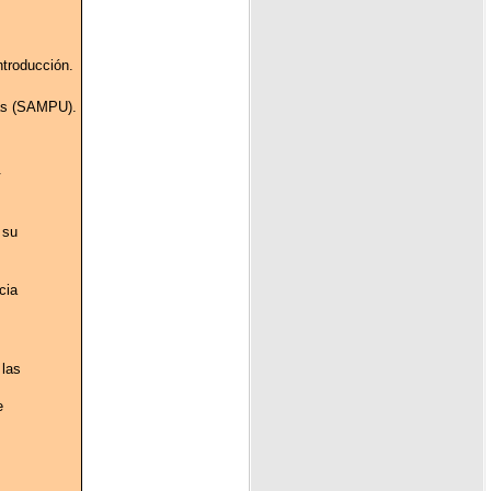
ntroducción.
ias (SAMPU).
.
 su
cia
 las
e