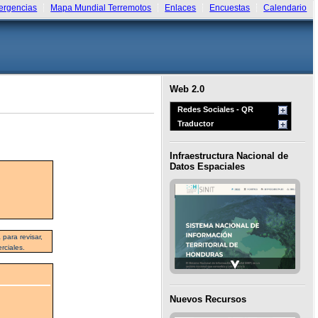
rgencias
Mapa Mundial Terremotos
Enlaces
Encuestas
Calendario
Web 2.0
Redes Sociales - QR
Traductor
Infraestructura Nacional de
Datos Espaciales
para revisar,
rciales.
Nuevos Recursos