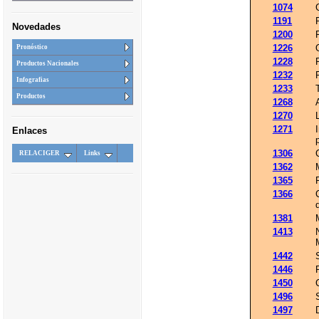
1074
1191
Novedades
1200
1226
Pronóstico
1228
Productos Nacionales
1232
Infografias
1233
Productos
1268
1270
1271
Enlaces
1306
RELACIGER
Links
1362
1365
1366
1381
1413
1442
1446
1450
1496
1497